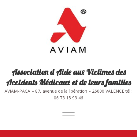
Skip
to
content
Association d Aide aux Victimes des
Accidents Médicaux et de leurs familles
AVIAM-PACA – 87, avenue de la libération – 26000 VALENCE tél :
06 73 15 93 46
Afficher/masquer
la
navigation