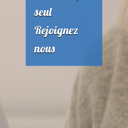
seul
Rejoignez
nous